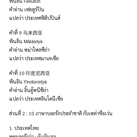
พินอิน Fēilǜbīn
คำอ่าน เฟยลูร์ปิน
แปลว่า ประเทศฟิลิปปินส์
คำที่ 9 马来西亚
พินอิน Mǎláixīyà
คำอ่าน หม่าไหลซีย่า
แปลว่า ประเทศมาเลเซีย
คำที่ 10 印度尼西亚
พินอิน Yìndùníxīyà
คำอ่าน อิ้นตู้หนีซีย่า
แปลว่า ประเทศอินโดนีเซีย
ส่วนที่ 2 : 10 ภาษาบอกรักประจำชาติ กับเหล่าซือเว่น
1. ประเทศไทย
พูดบอกรักว่า : ฉันรักเธอ