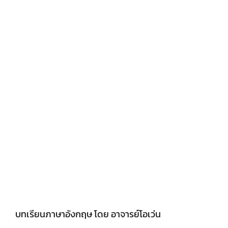
บทเรียนภาษาอังกฤษ โดย อาจารย์โอเว่น