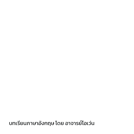
บทเรียนภาษาอังกฤษ โดย อาจารย์โอเว่น